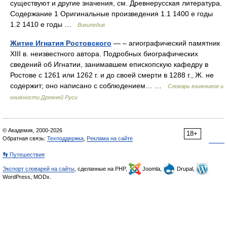
существуют и другие значения, см. Древнерусская литература.
Содержание 1 Оригинальные произведения 1.1 1400 е годы
1.2 1410 е годы …
Википедия
Житие Игнатия Ростовского
— – агиографический памятник
XIII в. неизвестного автора. Подробных биографических
сведений об Игнатии, занимавшем епископскую кафедру в
Ростове с 1261 или 1262 г. и до своей смерти в 1288 г., Ж. не
содержит; оно написано с соблюдением… …
Словарь книжников и
книжности Древней Руси
© Академик, 2000-2026
18+
Обратная связь:
Техподдержка
,
Реклама на сайте
👣 Путешествия
Экспорт словарей на сайты
, сделанные на PHP,
Joomla,
Drupal,
WordPress, MODx.