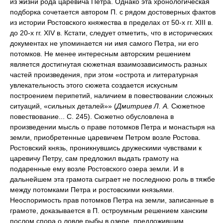
из жизни рода царевича Петра. Однако эта хронологическая
подборка сочетается автором П. с рядом достоверных фактов
из истории Ростовского княжества в пределах от 50-х гг. XIII в.
до 20-х гг. XIV в. Кстати, следует отметить, что в исторических
документах не упоминается ни имя самого Петра, ни его
потомков. Не менее интересным авторским решением
является достигнутая сюжетная взаимозависимость разных
частей произведения, при этом «острота и литературная
увлекательность этого сюжета создается искусным
построением перипетий, наличием в повествовании сложных
ситуаций, «сильных деталей»» (
Дмитриев Л. А.
Сюжетное
повествование... С. 245). Сюжетно обусловлена в
произведении мысль о праве потомков Петра и монастыря на
земли, приобретенные царевичем Петром возле Ростова.
Ростовский князь, проникнувшись дружескими чувствами к
царевичу Петру, сам предложил выдать грамоту на
подаренные ему возле Ростовского озера земли. И в
дальнейшем эта грамота сыграет не последнюю роль в тяжбе
между потомками Петра и ростовскими князьями.
Неоспоримость прав потомков Петра на земли, записанные в
грамоте, доказывается в П. остроумным решением ханским
послом спора о ловле рыбы в озере, предложившим