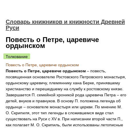
Словарь книжников и книжности Древней
Руси
Повесть о Петре, царевиче
ордынском
Толкование
Повесть о Петре, царевиче ордынском
Повесть о Петре, царевиче ордынском
– повесть,
посвященная основателю Ростовского Петровского монастыря,
ордынскому царевичу, племяннику хана Берке, принявшему
христианство и перешедшему на службу к ростовскому князю.
Завершается П. семейной хроникой рода царевича Петра – его
детей, внуков и правнуков. В основу П. положена легенда об
ордынце – основателе монастыря или церкви. По мнению М.
О. Скрипиля, этот тип легенды в сложившемся виде стал
существовать на Руси с XV в. При написании второй части П.,
как полагает М. О. Скрипиль, были использованы летописные