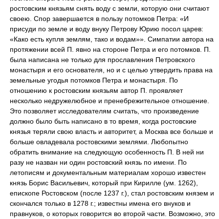
ростовским князьям снять воду с земли, которую они считают
своею. Спор завершается в пользу потомков Петра: «И
присуди по земле и воду внуку Петрову Юрию посол царев:
«Како есть купля землям, тако и водам»». Симпатии автора на
протяжении всей П. явно на стороне Петра и его потомков. П.
была написана не только для прославления Петровского
монастыря и его основателя, но и с целью утвердить права на
земельные угодья потомков Петра и монастыря. По
отношению к ростовским князьям автор П. проявляет
несколько недружелюбное и пренебрежительное отношение.
Это позволяет исследователям считать, что произведение
должно было быть написано в то время, когда ростовские
князья теряли свою власть и авторитет, а Москва все больше и
больше овладевала ростовскими землями. Любопытно
обратить внимание на следующую особенность П. В ней ни
разу не назван ни один ростовский князь по имени. По
летописям и документальным материалам хорошо известен
князь Борис Васильевич, который при Кирилле (ум. 1262),
епископе Ростовском (после 1237 г.), стал ростовским князем и
скончался только в 1278 г.; известны имена его внуков и
правнуков, о которых говорится во второй части. Возможно, это