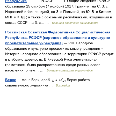
Республика
— РСФСР. I. Общие сведения РСФСР
образована 25 октября (7 ноября) 1917. Граничит на С. З. с
Норвегией и Финляндией, на З. с Польшей, на Ю. В. с Китаем,
МНР и КНДР, а также с союзными республиками, входящими в
состав СССР: на З. с… …
Большая советская энциклопедия
Российская Советская Федеративная Социалистическая
Республика, РСФСР (народное образование и культурно-
просветительные учреждения)
— VIII. Народное
образование и культурно просветительные учреждения =
История народного образования на территории РСФСР уходит
в глубокую древность. В Киевской Руси элементарная
грамотность была распространена среди разных слоев
населения, о чём… …
Большая советская энциклопедия
Берке
— монг. Бэрх, араб. بركة خان‎‎ Берке работа
современного художника …
Википедия