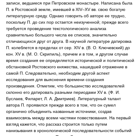
записи, ведшиеся при Петровском монастыре. Написана была
П. в Ростовской земле, имевшей в XIV–XV вв. свою богатую
литературную среду. Однако говорить об авторе ее трудно,
поскольку П. до сих пор остается неизученной; прежде всего
требуется проведение текстологического анализа
сравнительно большого числа ее списков, значительно
отличающихся друг от друга. В научной литературе датировка
П. колеблется в пределах от сер. XIV в. (В. О. Ключевский) до
кон. XV в. (М. О. Скрипиль), причем и в том, и другом случае
время создания ее определяется исторической и политической
обстановкой Ростовского княжества, нашедшей отражение в
самой П. Следовательно, необходим другой аспект
исследования для выяснения времени создания
произведения. Отметим, что большинство исследователей
склонно его датировать разными периодами XV в. (Ф. И.
Буслаев, Филарет, Л. А. Дмитриев). Литературный талант
автора П. проявился прежде всего в том, что он сумел
органично объединить названные источники, создав
взаимосвязь между всеми частями повествования. На первый
взгляд кажется, что рассказ строится только путем
нанизывания в хронологической последовательности событий