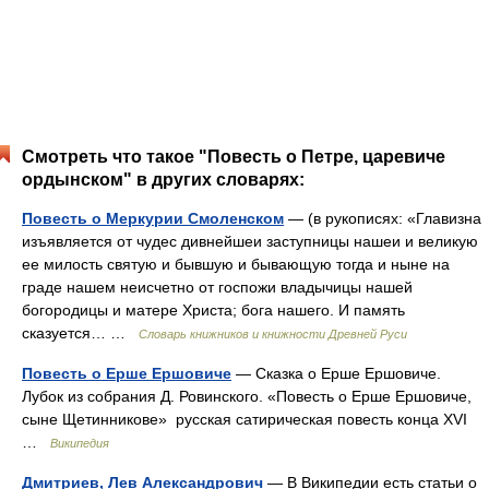
Смотреть что такое "Повесть о Петре, царевиче
ордынском" в других словарях:
Повесть о Меркурии Смоленском
— (в рукописях: «Главизна
изъявляется от чудес дивнейшеи заступницы нашеи и великую
ее милость святую и бывшую и бывающую тогда и ныне на
граде нашем неисчетно от госпожи владычицы нашей
богородицы и матере Христа; бога нашего. И память
сказуется… …
Словарь книжников и книжности Древней Руси
Повесть о Ерше Ершовиче
— Сказка о Ерше Ершовиче.
Лубок из собрания Д. Ровинского. «Повесть о Ерше Ершовиче,
сыне Щетинникове» русская сатирическая повесть конца XVI
…
Википедия
Дмитриев, Лев Александрович
— В Википедии есть статьи о