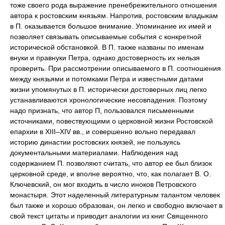
тоже своего рода выражение пренебрежительного отношения
автора к ростовским князьям. Напротив, ростовским владыкам
в П. оказывается большое внимание. Упоминание их имей и
позволяет связывать описываемые события с конкретной
исторической обстановкой. В П. также названы по именам
внуки и правнуки Петра, однако достоверность их нельзя
проверить. При рассмотрении описываемого в П. соотношения
между князьями и потомками Петра и известными датами
жизни упомянутых в П. исторически достоверных лиц легко
устанавливаются хронологические несовпадения. Поэтому
надо признать, что автор П, пользовался письменными
источниками, повествующими о церковной жизни Ростовской
епархии в XIII–XIV вв., и совершенно вольно передавал
историю династии ростовских князей, не пользуясь
документальными материалами. Наблюдения над
содержанием П. позволяют считать, что автор ее был близок
церковной среде, и вполне вероятно, что, как полагает В. О.
Ключевский, он мог входить в число иноков Петровского
монастыря. Этот наделенный литературным талантом человек
был также и хорошо образован, он легко и свободно включает в
свой текст цитаты и приводит аналогии из книг Священного