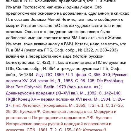
писания. В. О. Ключевский предположил, что П. и Житие
Игнатия Ростовского написаны одним лицом. Это
предположение основано на добавлении, сделанном в списках
П. в составе Великих Миней Четиих, там после сообщения о
смерти Игнатия сказано: «О сих же чудесех святителя инде
скажем». Однако это предложение скорее всего было
добавлено именно составителем ВМЧ как отсылка к Житию
Игнатия, тоже включенному в ВМЧ. Кстати, надо заметить, что
П. в ВМЧ (рукопись ГПБ, Соф. собр., № 1322, л. 230–233)
включена в переработанном виде (Истоки русской
беллетристики. С. 422). П. была напечатана в ПС по рукописи
ГПБ, Солов. собр., № 854 и трижды по рукописи ГПБ, Соф.
собр., № 1364.
Изд.: ПС. 1859. Ч. 1, февр. С. 356–370; Русские
повести XV–XVI веков. М.; Л., 1958. С. 98–105; Die Erzählung
über Petr Ordynskij. Berlin, 1979 (пер. на нем. яз.);
Древнерусские предания (XI–XVI вв.). М., 1982. С. 142–146;
ПЛДР. Конец XV – первая половина XVI века. М., 1984. С. 20–
37.
Лит.: Летописи Тихонравова. М., 1859. Т. 2, ч. 1. С. 17–25,
28–30;
Буслаев Ф.
Смоленская легенда о св. Меркурии и
ростовская о Петре царевиче ордынском // Ф. Буслаев.
Исторические очерки русской народной словесности и
искусства. СПб., 1861. Т. 2. С. 155–169;
Ключевский
.