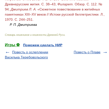
Древнерусские жития. С. 38–43;
Филарет.
Обзор. С. 112. №
94;
Дмитриев Л. А.
«Сюжетное повествование в житийных
памятниках XIII–XV веков // Истоки русской беллетристики. Л.,
1970. С. 244–251.
Р. П. Дмитриева
Словарь книжников и книжности Древней Руси
.
Игры ⚽
Поможем сделать НИР
Повесть о ослеплении
Повесть о Плаве
Василька Теребовольского